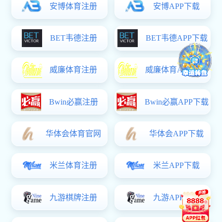
日期
备班人员
联
查建林
1731
1.13 - 2.13
张若愚
1590
三、fb体育登录入口 教育寒假期间紧急工作联
系方式：
fb体育登录入口
查建林
17317327683
教育 处长
张若愚
15900801337
安全生产办公室
陆
旸
13761819954
户 籍 办 理
周
芳
13482357087
治 安 安 全
任
翔
13564050394