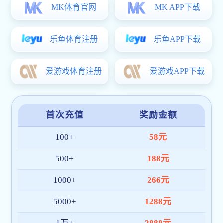
理、高耗能设备节能管理、安全管理评价、档
案管理等要求。
二、通用要求
（一）机构制度
1.
高校应按《特种设备使用管理规则》
要
求
设置安全管理机构或配备专兼职安全管理人
员，并书面任命安全责任人
，
管理设备包括：
锅炉、压力容器、压力管道、电梯、起重机械
等。
2.
特种设备安全管理部门职责包括但不限
于：