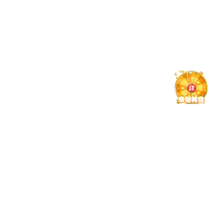
主要责任人、安全总监和安全员。人员结构见
下图。